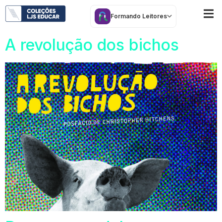
Ano Escolar:
9º ano
Formando Leitores
A revolução dos bichos