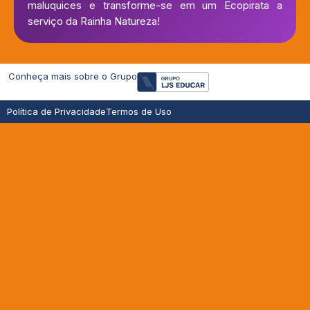
maluquices e transforme-se em um Ecopirata a
serviço da Rainha Natureza!
Conheça mais sobre o Grupo
Política de Privacidade
Termos de Uso