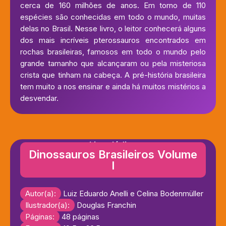
cerca de 160 milhões de anos. Em torno de 110
espécies são conhecidas em todo o mundo, muitas
delas no Brasil. Nesse livro, o leitor conhecerá alguns
dos mais incríveis pterossauros encontrados em
rochas brasileiras, famosos em todo o mundo pelo
grande tamanho que alcançaram ou pela misteriosa
crista que tinham na cabeça. A pré-história brasileira
tem muito a nos ensinar e ainda há muitos mistérios a
desvendar.
Livro lúdico
Dinossauros Brasileiros Volume
I
Autor(a):
Luiz Eduardo Anelli e Celina Bodenmüller
Ilustrador(a):
Douglas Franchin
Páginas:
48 páginas