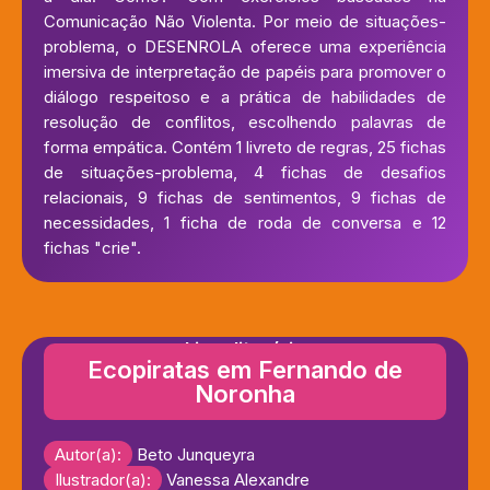
Comunicação Não Violenta. Por meio de situações-
problema, o DESENROLA oferece uma experiência
imersiva de interpretação de papéis para promover o
diálogo respeitoso e a prática de habilidades de
resolução de conflitos, escolhendo palavras de
forma empática. Contém 1 livreto de regras, 25 fichas
de situações-problema, 4 fichas de desafios
relacionais, 9 fichas de sentimentos, 9 fichas de
necessidades, 1 ficha de roda de conversa e 12
fichas "crie".
Livro literário
Ecopiratas em Fernando de
Noronha
Autor(a):
Beto Junqueyra
Ilustrador(a):
Vanessa Alexandre