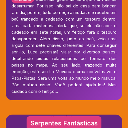
desarrumar. Por isso, não sai de casa para brincar.
Um dia, porém, tudo começa a mudar: ele recebe um
baú trancado a cadeado com um tesouro dentro.
Uma carta misteriosa alerta que, se ele não abrir o
cadeado em sete horas, um feitiço fará o tesouro
desaparecer. Além disso, junto ao baú, veio uma
argola com sete chaves diferentes. Para conseguir
abri-lo, Luca precisará viajar por diversos países,
decifrando pistas relacionadas ao formato dos
países no mapa. Ao seu lado, trazendo muita
emoção, está seu tio Muvuca e uma incrível nave: o
Papa-Pistas. Será uma volta ao mundo meio maluca!
Põe maluca nisso! Você poderá ajudá-los! Mas
cuidado com o feitiço...
Livro lúdico
Serpentes Fantásticas