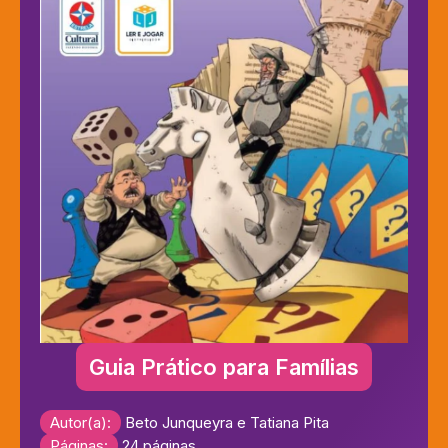
Guia Prático para Famílias
Autor(a):
Beto Junqueyra e Tatiana Pita
Páginas:
24 páginas