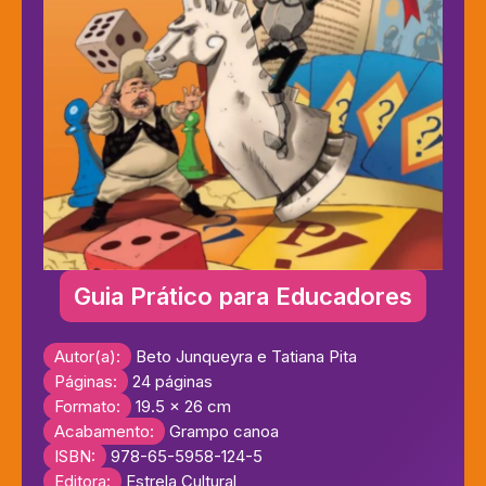
Guia Prático para Educadores
Autor(a):
Beto Junqueyra e Tatiana Pita
Páginas:
24 páginas
Formato:
19.5 x 26 cm
Acabamento:
Grampo canoa
ISBN:
978-65-5958-124-5
Editora:
Estrela Cultural