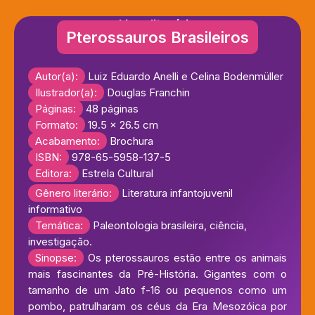
Livro literário
Pterossauros Brasileiros
Autor(a):
Luiz Eduardo Anelli e Celina Bodenmüller
Ilustrador(a):
Douglas Franchin
Páginas:
48 páginas
Formato:
19.5 x 26.5 cm
Acabamento:
Brochura
ISBN:
978-65-5958-137-5
Editora:
Estrela Cultural
Gênero literário:
Literatura infantojuvenil
informativo
Temática:
Paleontologia brasileira, ciência,
investigação.
Sinopse:
Os pterossauros estão entre os animais
mais fascinantes da Pré-História. Gigantes com o
tamanho de um Jato f-16 ou pequenos como um
pombo, patrulharam os céus da Era Mesozóica por