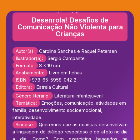
Livro lúdico
Desenrola! Desafios de
Comunicação Não Violenta para
Crianças
Autor(a):
Carolina Sanches e Raquel Petersen
Ilustrador(a):
Sérgio Campante
Formato:
8 x 10 cm
Acabamento:
Livro em fichas
ISBN:
978-65-5958-042-2
Editora:
Estrela Cultural
Gênero literário:
Literatura infantojuvenil
Temática:
Emoções, comunicação, atividades em
família, desenvolvimento socioemocional,
interatividade.
Sinopse:
Queremos que as crianças desenvolvam
a linguagem do diálogo respeitoso e do afeto no dia
a dia. Como? Com exercícios baseados na