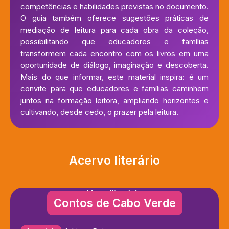
competências e habilidades previstas no documento.
O guia também oferece sugestões práticas de
mediação de leitura para cada obra da coleção,
possibilitando que educadores e famílias
transformem cada encontro com os livros em uma
oportunidade de diálogo, imaginação e descoberta.
Mais do que informar, este material inspira: é um
convite para que educadores e famílias caminhem
juntos na formação leitora, ampliando horizontes e
cultivando, desde cedo, o prazer pela leitura.
Acervo literário
Livro literário
Contos de Cabo Verde