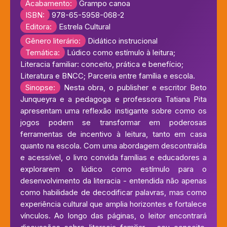
Acabamento:
Grampo canoa
ISBN:
978-65-5958-068-2
Editora:
Estrela Cultural
Gênero literário:
Didático instrucional
Temática:
Lúdico como estímulo à leitura;
Literacia familiar: conceito, prática e benefício;
Literatura e BNCC; Parceria entre família e escola.
Sinopse:
Nesta obra, o publisher e escritor Beto
Junqueyra e a pedagoga e professora Tatiana Pita
apresentam uma reflexão instigante sobre como os
jogos podem se transformar em poderosas
ferramentas de incentivo à leitura, tanto em casa
quanto na escola. Com uma abordagem descontraída
e acessível, o livro convida famílias e educadores a
explorarem o lúdico como estímulo para o
desenvolvimento da literacia - entendida não apenas
como habilidade de decodificar palavras, mas como
experiência cultural que amplia horizontes e fortalece
vínculos. Ao longo das páginas, o leitor encontrará