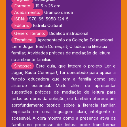
Formato:
19.5 x 26 cm
Acabamento:
Grampo canoa
ISBN:
978-65-5958-124-5
Editora:
Estrela Cultural
Gênero literário:
Didático instrucional
Temática:
Apresentação da Coleção Educacional
Ler e Jogar, Basta Começar!; O lúdico na literacia
familiar; Atividades práticas de mediação de leitura
no ambiente familiar.
Sinopse:
Este guia, que integra o projeto Ler e
Jogar, Basta Começar!, foi concebido para apoiar a
função educadora que tem a família como seu
alicerce essencial. Muito além de apresentar
sugestões práticas de mediação de leitura para
todas as obras da coleção, ele também oferece um
aprofundamento teórico sobre a literacia familiar,
explicada em uma linguagem clara, inteligente e
acessível. A obra mostra como a presença ativa da
família no processo de leitura pode transformar