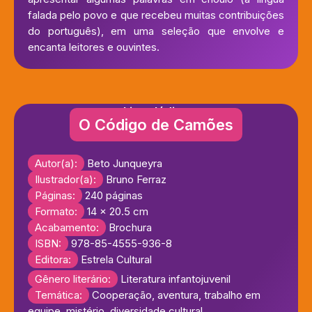
falada pelo povo e que recebeu muitas contribuições
do português), em uma seleção que envolve e
encanta leitores e ouvintes.
Livro lúdico
O Código de Camões
Autor(a):
Beto Junqueyra
Ilustrador(a):
Bruno Ferraz
Páginas:
240 páginas
Formato:
14 x 20.5 cm
Acabamento:
Brochura
ISBN:
978-85-4555-936-8
Editora:
Estrela Cultural
Gênero literário:
Literatura infantojuvenil
Temática:
Cooperação, aventura, trabalho em
equipe, mistério, diversidade cultural.