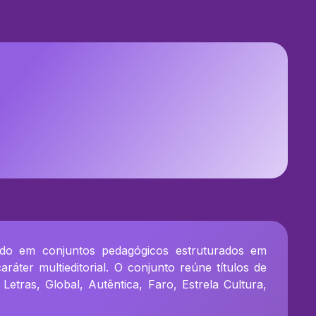
ado em conjuntos pedagógicos estruturados em
ráter multieditorial. O conjunto reúne títulos de
tras, Global, Autêntica, Faro, Estrela Cultura,