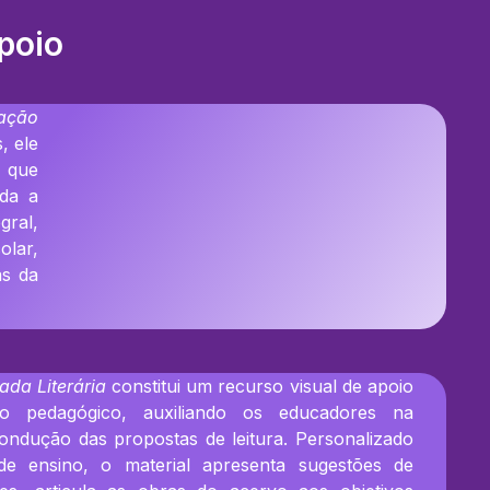
poio
mação
, ele
 que
rda a
gral,
olar,
as da
da Literária
constitui um recurso visual de apoio
to pedagógico, auxiliando os educadores na
ondução das propostas de leitura. Personalizado
e ensino, o material apresenta sugestões de