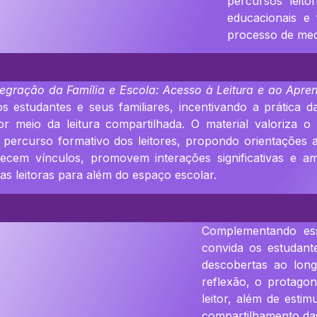
percursos leito
educacionais e 
processo de medi
tegração da Família e Escola: Acesso à Leitura e ao Apr
s estudantes e seus familiares, incentivando a prática da 
por meio da leitura compartilhada. O material valoriza o
o percurso formativo dos leitores, propondo orientações a
lecem vínculos, promovem interações significativas e a
as leitoras para além do espaço escolar.
Complementando es
convida os estudante
descobertas ao long
reflexão, o protag
leitor, além de estim
compartilhamento das