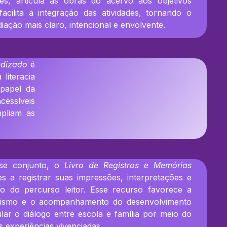
res, articula as obras do acervo aos objetivos
facilita a integração das atividades, tornando o
ação mais claro, intencional e envolvente.
endizado
é
literacia
 papel da
cessíveis
mpliam as
se conjunto, o
Livro de Registros e Memórias
s a registrar suas impressões, interpretações e
o do percurso leitor. Esse recurso favorece a
onismo e o acompanhamento do desenvolvimento
ular o diálogo entre escola e família por meio do
 experiências vivenciadas.