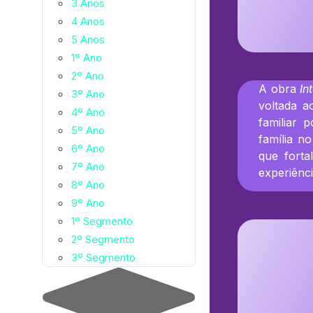
3 Anos
4 Anos
5 Anos
1º Ano
2º Ano
A obra
In
3º Ano
voltada ao
4º Ano
familiar 
5º Ano
família n
6º Ano
que forta
7º Ano
experiênci
8º Ano
9º Ano
1º Segmento
2º Segmento
3º Segmento