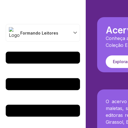
Acer
Formando Leitores
Conheça a
Coleção E
Explora
O acervo
maletas, s
editoras 
Girassol, 