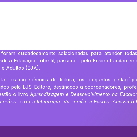
foram cuidadosamente selecionadas para atender todas
esde a Educação Infantil, passando pelo Ensino Fundamenta
 e Adultos (EJA).
iar as experiências de leitura, os conjuntos pedagóg
idos pela LJS Editora, destinados a coordenadores, profes
estão o livro
Aprendizagem e Desenvolvimento na Escola:
terária
, a obra
Integração da Família e Escola: Acesso à 
.