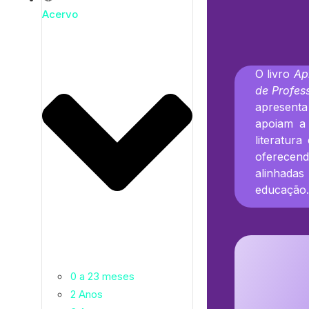
Acervo
O livro
Ap
de Profes
apresent
apoiam a 
literatur
oferecend
alinhadas
educação.
0 a 23 meses
2 Anos