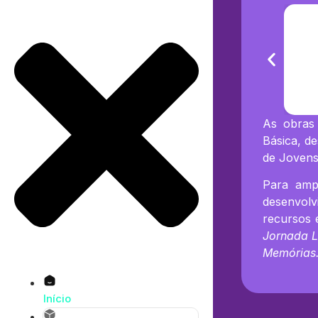
As obras 
Básica, d
de Jovens
Para ampl
desenvolv
recursos 
Jornada Li
Memórias
Início